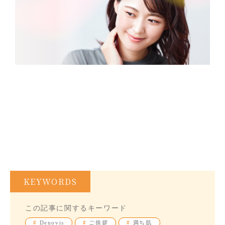
KEYWORDS
この記事に関するキーワード
#
Denovis
#
ご挨拶
#
満ち肌