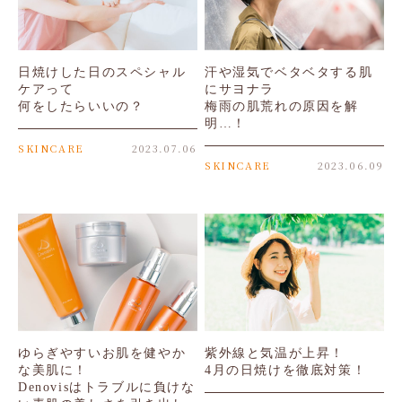
日焼けした日のスペシャル
汗や湿気でベタベタする肌
ケアって
にサヨナラ
何をしたらいいの？
梅雨の肌荒れの原因を解
明…！
SKINCARE
2023.07.06
SKINCARE
2023.06.09
ゆらぎやすいお肌を健やか
紫外線と気温が上昇！
な美肌に！
4月の日焼けを徹底対策！
Denovisはトラブルに負けな