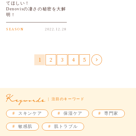
てほしい！
Denovisの凄さの秘密を大解
明！
SEASON
2022.12.28
1
2
3
4
5
注目のキーワード
#
スキンケア
#
保湿ケア
#
専門家
#
敏感肌
#
肌トラブル