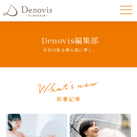
Denovis編集部
今日の私を満ち肌に導く。
新着記事