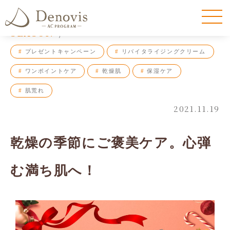
SEASON
#
プレゼントキャンペーン
#
リバイタライジングクリーム
#
ワンポイントケア
#
乾燥肌
#
保湿ケア
#
肌荒れ
2021.11.19
乾燥の季節にご褒美ケア。心弾
む満ち肌へ！